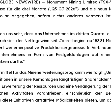
6 (GLOBE NEWSWIRE) -- Monument Mining Limited (TSX-
isse für die drei Monate („Q3 GJ 2026“) und die neun 
ollar angegeben, sofern nichts anderes vermerkt is
uen uns sehr, dass das Unternehmen im dritten Quartal e
rch sich der Nettogewinn seit Jahresbeginn auf 53,31 M
fert weiterhin positive Produktionsergebnisse. In Verbind
s Unternehmens in Form von Festgeldanlagen auf eine
tzen dürfte.“
ittel für das Minenerweiterungsprogramm wie folgt: „Unse
estitionen in unsere Kernanlagen langfristigen Shareholder
ine Erweiterung der Ressourcen und eine Verlängerung der
chen Aktivitäten vorantrieben, einschließlich der B
s diese Initiativen attraktive Möglichkeiten bieten, u