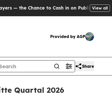
ance to Cash in on Publicly Owned oil
Five Quest
View all
Provided by AGP
Share
itte Quartal 2026