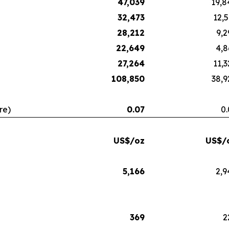
47,039
19,8
32,473
12,5
28,212
9,2
22,649
4,8
27,264
11,3
108,850
38,9
re)
0.07
0.
US$/oz
US$/
5,166
2,9
369
2