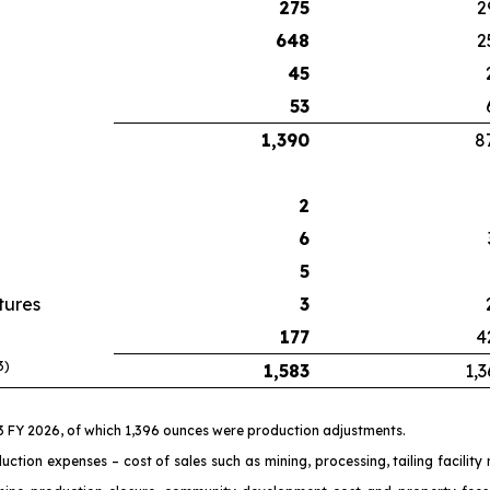
275
2
648
2
45
53
1,390
8
2
6
5
tures
3
177
4
3)
1,583
1,3
Q3 FY 2026, of which 1,396 ounces were production adjustments.
uction expenses – cost of sales such as mining, processing, tailing facilit