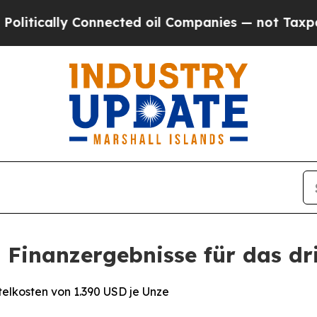
onnected oil Companies — not Taxpayers — the Ch
 Finanzergebnisse für das dr
elkosten von 1.390 USD je Unze