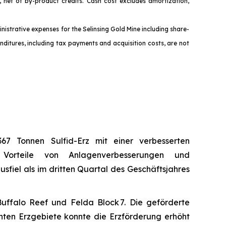
 net of by-product credits. Cash cost excludes amortizat
ion,
nistrative expenses for the Selinsing Gold Mine including share-
ditures, including tax payments and acquisition costs, are not
67 Tonnen Sulfid-Erz mit einer verbesserten
n Vorteile von Anlagenverbesserungen und
sfiel als im dritten Quartal des Geschäftsjahres
Buffalo Reef und Felda Block 7. Die geförderte
ten Erzgebiete konnte die Erzförderung erhöht