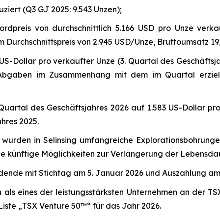
iert (Q3 GJ 2025: 9.543 Unzen);
dpreis von durchschnittlich 5.166 USD pro Unze verka
em Durchschnittspreis von 2.945 USD/Unze, Bruttoumsatz 19
0 US-Dollar pro verkaufter Unze (3. Quartal des Geschäfts
Abgaben im Zusammenhang mit dem im Quartal erzielten
Quartal des Geschäftsjahres 2026 auf 1.583 US-Dollar pro
ahres 2025.
 wurden in Selinsing umfangreiche Explorationsbohrunge
ie künftige Möglichkeiten zur Verlängerung der Lebensda
dende mit Stichtag am 5. Januar 2026 und Auszahlung am
als eines der leistungsstärksten Unternehmen an der TS
Liste „TSX Venture 50™“ für das Jahr 2026.