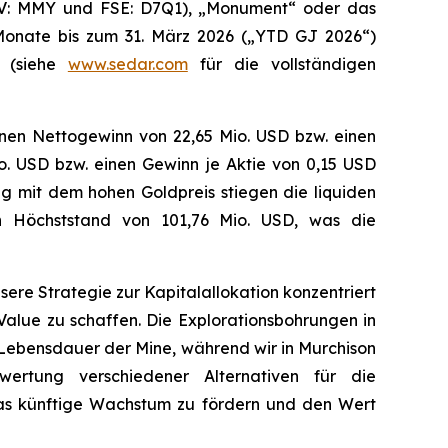
V: MMY und FSE: D7Q1), „Monument“ oder das
Monate bis zum 31. März 2026 („YTD GJ 2026“)
t (siehe
www.sedar.com
für die vollständigen
inen Nettogewinn von 22,65 Mio. USD bzw. einen
io. USD bzw. einen Gewinn je Aktie von 0,15 USD
ung mit dem hohen Goldpreis stiegen die liquiden
n Höchststand von 101,76 Mio. USD, was die
re Strategie zur Kapitalallokation konzentriert
 Value zu schaffen. Die Explorationsbohrungen in
 Lebensdauer der Mine, während wir in Murchison
ewertung verschiedener Alternativen für die
m das künftige Wachstum zu fördern und den Wert