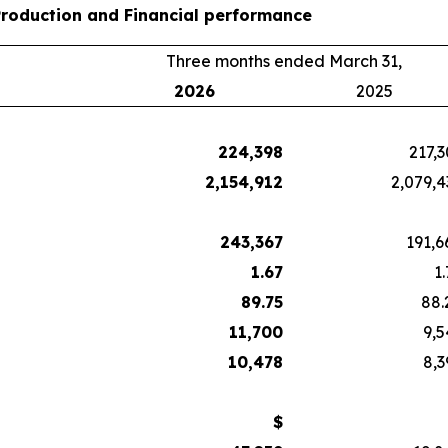
Production and Financial performance
Three months ended March 31,
2026
2025
224,398
217,3
2,154,912
2,079,4
243,367
191,6
1.67
1
89.75
88.
11,700
9,5
10,478
8,3
$