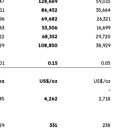
47
128,669
59,015
11
86,452
35,664
96
69,682
26,321
63
53,306
16,699
22
68,352
29,720
29
108,850
38,929
01
0.15
0.05
oz
US$/oz
US$/oz
-
45
4,262
2,718
29
331
238