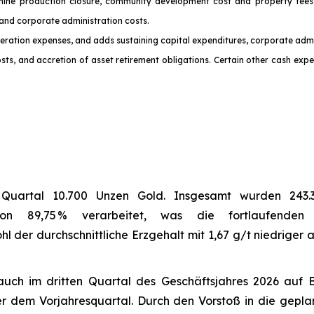
mine production closure, community development cost and property fees,
 and corporate administration costs.
 operation expenses, and adds sustaining capital expenditures, corporate admi
ts, and accretion of asset retirement obligations. Certain other cash expen
m Quartal 10.700 Unzen Gold. Insgesamt wurden 243.3
 von 89,75 % verarbeitet, was die fortlaufende
der durchschnittliche Erzgehalt mit 1,67 g/t niedriger au
 auch im dritten Quartal des Geschäftsjahres 2026 auf 
 dem Vorjahresquartal. Durch den Vorstoß in die geplan