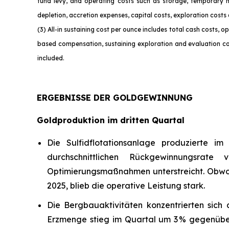
fund levy, and operating costs such as storage, temporary 
depletion, accretion expenses, capital costs, exploration costs
(3) All-in sustaining cost per ounce includes total cash costs,
based compensation, sustaining exploration and evaluation cos
incl
uded.
ERGEBNISSE DER GOLDGEWINNUNG
Goldproduktion im dritten Quartal
Die Sulfidflotationsanlage produzierte i
durchschnittlichen Rückgewinnungsrate
Optimierungsmaßnahmen unterstreicht. Obwohl 
2025, blieb die operative Leistung stark.
Die Bergbauaktivitäten konzentrierten sich
Erzmenge stieg im Quartal um 3 % gegenüber