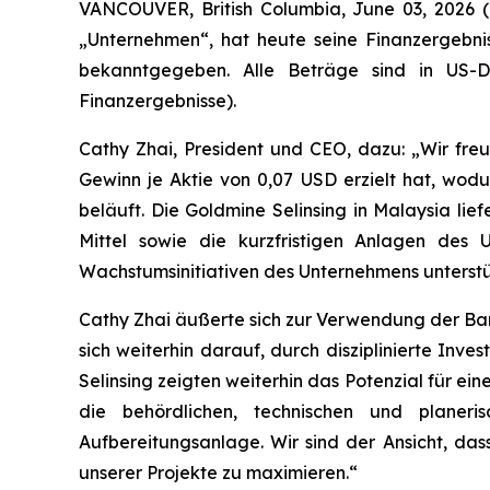
VANCOUVER, British Columbia, June 03, 202
„Unternehmen“, hat heute seine Finanzergebn
bekanntgegeben. Alle Beträge sind in US-D
Finanzergebnisse).
Cathy Zhai, President und CEO, dazu: „Wir fre
Gewinn je Aktie von 0,07 USD erzielt hat, wodu
beläuft. Die Goldmine Selinsing in Malaysia lie
Mittel sowie die kurzfristigen Anlagen de
Wachstumsinitiativen des Unternehmens unterstü
Cathy Zhai äußerte sich zur Verwendung der Barm
sich weiterhin darauf, durch disziplinierte Inv
Selinsing zeigten weiterhin das Potenzial für e
die behördlichen, technischen und planeris
Aufbereitungsanlage. Wir sind der Ansicht, das
unserer Projekte zu maximieren.“