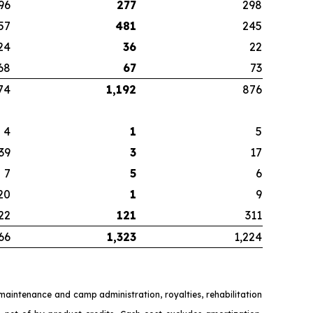
96
277
298
57
481
245
24
36
22
68
67
73
74
1,192
876
4
1
5
39
3
17
7
5
6
20
1
9
22
121
311
66
1,323
1,224
y maintenance and camp administration, royalties, rehabilitation