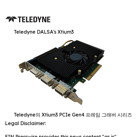
Teledyne DALSA's Xtium3
Teledyne의 Xtium3 PCIe Gen4 프레임 그래버 시리즈
Legal Disclaimer:
EIN Presswire provides this news content "as is"