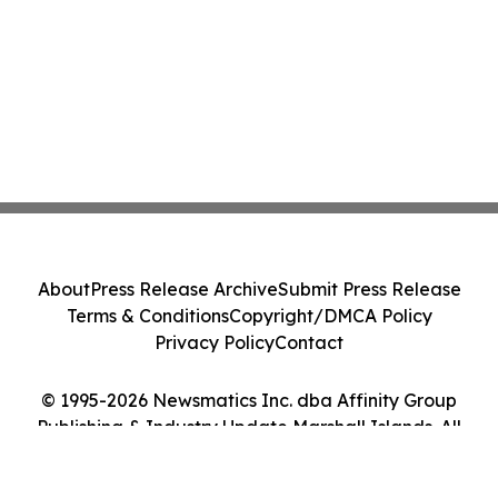
About
Press Release Archive
Submit Press Release
Terms & Conditions
Copyright/DMCA Policy
Privacy Policy
Contact
© 1995-2026 Newsmatics Inc. dba Affinity Group
Publishing & Industry Update Marshall Islands. All
Rights Reserved.