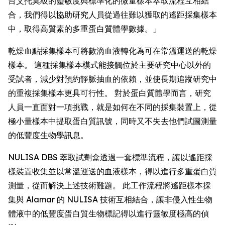
台艾托莫級的靈敏度與標準化的微量樣本萃取流程互相結
合，我們得以協助研究人員從過往難以獲取的遙距採集樣本
中，取得高質素的多重蛋白質體學數據。」
乾燥血點採集樣本可將數滴血液轉化為可在常溫運送的乾燥
樣本。 這種採集樣本模式能接觸位於主要研究中心以外的
受試者，減少對預約靜脈抽血的依賴，並使長期追蹤研究中
的重複採集樣本更具可行性。 對於蛋白質體學而言，研究
人員一直面對一項挑戰，就是如何在不同的採集裝置上，從
極小量樣本中提取蛋白質訊號，同時又不失去他們試圖測量
的低豐度生物學訊息。
NULISA DBS 萃取試劑盒透過一套標準流程，讓以遙距採
樣裝置收集並以常溫運送的血液樣本，得以進行多重蛋白質
測量，從而解決上述技術難題。 此工作流程將遙距樣本採
集與 Alamar 的 NULISA 技術互相結合，讓非侵入性生物
體液中的低豐度蛋白質生物標記得以進行靈敏度極高的偵