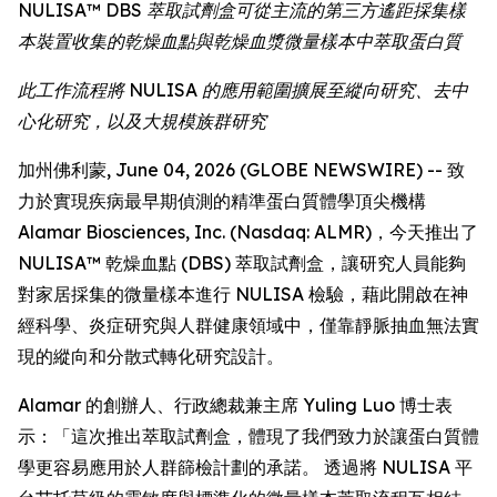
NULISA™ DBS 萃取試劑盒可從主流的第三方遙距採集樣
本裝置收集的乾燥血點與乾燥血漿微量樣本中萃取蛋白質
此工作流程將 NULISA 的應用範圍擴展至縱向研究、去中
心化研究，以及大規模族群研究
加州佛利蒙, June 04, 2026 (GLOBE NEWSWIRE) -- 致
力於實現疾病最早期偵測的精準蛋白質體學頂尖機構
Alamar Biosciences, Inc. (Nasdaq: ALMR)，今天推出了
NULISA™ 乾燥血點 (DBS) 萃取試劑盒，讓研究人員能夠
對家居採集的微量樣本進行 NULISA 檢驗，藉此開啟在神
經科學、炎症研究與人群健康領域中，僅靠靜脈抽血無法實
現的縱向和分散式轉化研究設計。
Alamar 的創辦人、行政總裁兼主席 Yuling Luo 博士表
示：「這次推出萃取試劑盒，體現了我們致力於讓蛋白質體
學更容易應用於人群篩檢計劃的承諾。 透過將 NULISA 平