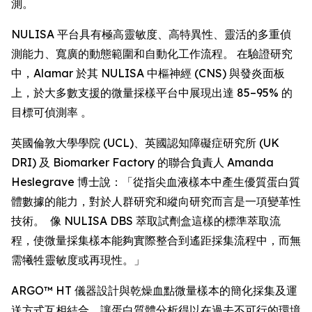
測。
NULISA 平台具有極高靈敏度、高特異性、靈活的多重偵
測能力、寬廣的動態範圍和自動化工作流程。 在驗證研究
中，Alamar 於其 NULISA 中樞神經 (CNS) 與發炎面板
上，於大多數支援的微量採樣平台中展現出達 85–95% 的
目標可偵測率 。
英國倫敦大學學院 (UCL)、英國認知障礙症研究所 (UK
DRI) 及 Biomarker Factory 的聯合負責人 Amanda
Heslegrave 博士說：「從指尖血液樣本中產生優質蛋白質
體數據的能力，對於人群研究和縱向研究而言是一項變革性
技術。 像 NULISA DBS 萃取試劑盒這樣的標準萃取流
程，使微量採集樣本能夠實際整合到遙距採集流程中，而無
需犧牲靈敏度或再現性。」
ARGO™ HT 儀器設計與乾燥血點微量樣本的簡化採集及運
送方式互相結合，讓蛋白質體分析得以在過去不可行的環境