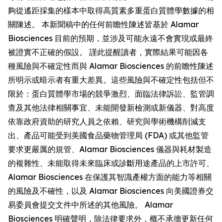
夠從遙距採集的樣本中取得高質素多重蛋白質體學數據的相
關陳述。 本新聞稿中的任何前瞻性陳述皆基於 Alamar
Biosciences 目前的預期，並涉及可能永遠不會實現或最終
被證實不正確的假設。 謹此提醒讀者，實際結果可能因各
種風險與不確定性而與 Alamar Biosciences 的前瞻性陳述
所明示或暗示者有重大差異。這些風險與不確定性包括但不
限於：蛋白質體學市場的競爭激烈、面臨法律訴訟、監管調
查及其他法律相關事宜、未能開發新檢測或新儀器、對高度
依靠政府資助的研究人員之依賴、研究與學術機構削減支
出、產品可能受到美國食品藥物管理局 (FDA) 或其他監管
要求更嚴厲的規管、Alamar Biosciences 儀器與耗材製造
的複雜性、未能取得未來臨床或診斷用途產品的上市許可、
Alamar Biosciences 在保護其智識產權方面的能力等相關
的風險及不確性，以及 Alamar Biosciences 向美國證券交
易委員會提交文件中所述的其他風險。 Alamar
Biosciences 明確聲明，除法律要求外，概不承擔更新任何