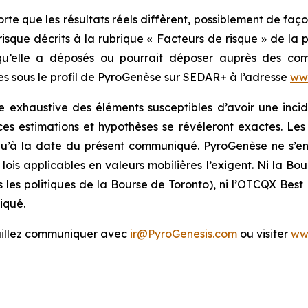
orte que les résultats réels diffèrent, possiblement de fa
risque décrits à la rubrique « Facteurs de risque » de la 
u’elle a déposés ou pourrait déposer auprès des commi
les sous le profil de PyroGenèse sur SEDAR+ à l’adresse
ww
te exhaustive des éléments susceptibles d’avoir une incid
es estimations et hypothèses se révéleront exactes. Les
s qu’à la date du présent communiqué. PyroGenèse ne s’
lois applicables en valeurs mobilières l’exigent. Ni la Bo
s les politiques de la Bourse de Toronto), ni l’OTCQX Best
iqué.
euillez communiquer avec
ir@PyroGenesis.com
ou visiter
ww