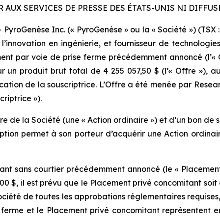
R AUX SERVICES DE PRESSE DES ÉTATS-UNIS NI DIFFUS
oGenèse Inc. (« PyroGenèse » ou la « Société ») (TSX : 
’innovation en ingénierie, et fournisseur de technologies
nt par voie de prise ferme précédemment annoncé (l’« O
r un produit brut total de 4 255 057,50 $ (l’« Offre »), au 
location de la souscriptrice. L’Offre a été menée par Resea
riptrice »).
 de la Société (une « Action ordinaire ») et d’un bon de so
ption permet à son porteur d’acquérir une Action ordinai
ant sans courtier précédemment annoncé (le « Placement p
0 $, il est prévu que le Placement privé concomitant soit 
Société de toutes les approbations réglementaires requises
se ferme et le Placement privé concomitant représentent en