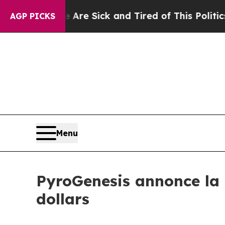
ople Are Sick and Tired of This Politics of Hatr
AGP PICKS
Menu
PyroGenesis annonce la c
dollars