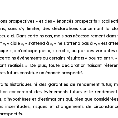
ns prospectives » et des « énoncés prospectifs » (collecti
ris, sans s’y limiter, des déclarations concernant la 
 ceux-ci. Dans certains cas, mais pas nécessairement dans 
 », « cible », « s’attend à », « ne s’attend pas à », « est atte
ticipe », « n’anticipe pas », « croit », ou par des variant
ertains événements ou certains résultats « pourraient », « 
ront réalisés ». De plus, toute déclaration faisant référ
es futurs constitue un énoncé prospectif.
aits historiques ni des garanties de rendement futur, ma
ection concernant des événements futurs et le rendement
s, d’hypothèses et d’estimations qui, bien que considér
s incertitudes, risques et changements de circonstance
rospectifs.