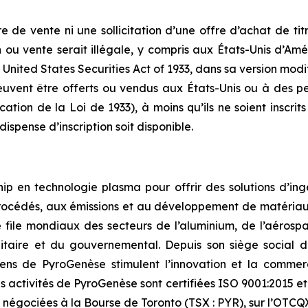
 de vente ni une sollicitation d’une offre d’achat de tit
ion ou vente serait illégale, y compris aux États-Unis d’Amé
 United States Securities Act of 1933, dans sa version modifié
peuvent être offerts ou vendus aux États-Unis ou à des p
ation de la Loi de 1933), à moins qu’ils ne soient inscrits
dispense d’inscription soit disponible.
 en technologie plasma pour offrir des solutions d’ingén
rocédés, aux émissions et au développement de matériaux 
 file mondiaux des secteurs de l’aluminium, de l’aérospat
itaire et du gouvernemental. Depuis son siège social d
iciens de PyroGenèse stimulent l’innovation et la commerc
 activités de PyroGenèse sont certifiées ISO 9001:2015 et 
 négociées à la Bourse de Toronto (TSX : PYR), sur l’OTCQ