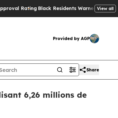
ating
Black Residents Warned of Abusive Cops fo
View all
Provided by AGP
Share
isant 6,26 millions de