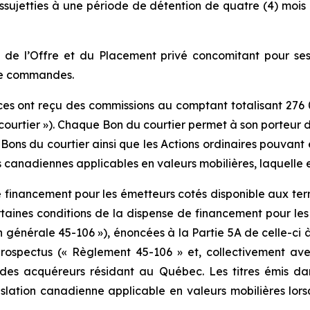
sujetties à une période de détention de quatre (4) moi
 net de l’Offre et du Placement privé concomitant pour s
 de commandes.
rices ont reçu des commissions au comptant totalisant 276
 courtier »). Chaque Bon du courtier permet à son porteur 
 Bons du courtier ainsi que les Actions ordinaires pouvant ê
canadiennes applicables en valeurs mobilières, laquelle e
de financement pour les émetteurs cotés disponible aux t
ines conditions de la dispense de financement pour les ém
on générale 45-106 »), énoncées à la Partie 5A de celle-c
prospectus (« Règlement 45-106 » et, collectivement avec
 des acquéreurs résidant au Québec. Les titres émis dan
lation canadienne applicable en valeurs mobilières lors