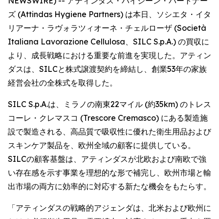
NEWSWIRE) -- アティンダス・ハイジーン・パートナー
ズ (Attindas Hygiene Partners) は本日、ソシエタ・イタ
リアーナ・ラヴォラツィオーネ・チェルローザ (Società
Italiana Lavorazione Cellulosa、SILC S.p.A.) の買収に
より、成長戦略における重要な前進を実現した。アティン
ダスは、SILCと株式譲渡契約を締結し、創業53年の家族
経営会社の全株式を取得した。
SILC S.p.A.は、ミラノの南東22マイル (約35km) のトレス
コーレ・クレマスコ (Trescore Cremasco) にある製造施
設で製造される、高品質で吸収性に優れた衛生用品および
スキンケア製品を、欧州全域の顧客に提供している。
SILCの顧客基盤は、アティンダスが北欧および南欧で強
い存在感を示す事業を理想的な形で補完し、欧州市場と輸
出市場の両方に効率的に対応する新たな機会をもたらす。
「アティンダスの戦略的アジェンダは、北米および欧州に