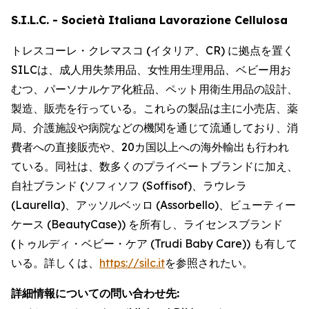
S.I.L.C. - Società Italiana Lavorazione Cellulosa
トレスコーレ・クレマスコ (イタリア、CR) に拠点を置く
SILCは、成人用失禁用品、女性用生理用品、ベビー用お
むつ、パーソナルケア化粧品、ペット用衛生用品の設計、
製造、販売を行っている。これらの製品は主に小売店、薬
局、介護施設や病院などの機関を通じて流通しており、消
費者への直接販売や、20カ国以上への海外輸出も行われ
ている。同社は、数多くのプライベートブランドに加え、
自社ブランド (ソフィソフ (Soffisof)、ラウレラ
(Laurella)、アッソルベッロ (Assorbello)、ビューティー
ケース (BeautyCase)) を所有し、ライセンスブランド
(トゥルディ・ベビー・ケア (Trudi Baby Care)) も有して
いる。詳しくは、
https://silc.it
を参照されたい。
詳細情報についての問い合わせ先: