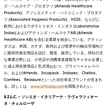
ズ・ヘルスケア・プロダクツ (Attends Healthcare
Products)、アソシエイテッド・ハイジニック・プロダク
ツ (Associated Hygienic Products)、HDIS、ならびに
欧州におけるラボラトリオス・インダス (Laboratorios
Indas) およびアティンズ・ヘルスケアAB (Attends
Healthcare AB) を含む企業群を統合している。アティン
ダスは、米国、カナダ、欧州および世界中の輸出市場向け
に吸収性衛生用品を設計、製造、販売している。同社の主
な事業分野には、小売店や消費者直接取引チャネルを通じ
た成人用失禁用品と乳児用おむつ、プライベートレーベ
ル、および
Attends、Incopack、Indasec、Chelino、
Comfees
、
Reassure
といった自社有名ブランドが含まれ
る。詳しくは、
www.attindas.com
を閲覧されたい。
S.I.L.C. - ソシエタ・イタリアーナ・ラヴォラツィオー
ネ・チェルローザ