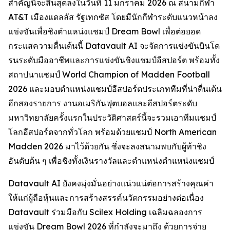
สำคัญนี้จะสิ้นสุดลงในวันที่ 11 มกราคม 2026 ณ สนามกีฬา
AT&T เมืองแดลลัส รัฐเทกซัส โดยมีนักกีฬาระดับแนวหน้าลง
แข่งขันเพื่อชิงตำแหน่งแชมป์ Dream Bowl เพื่อต่อยอด
กระแสความตื่นเต้นนี้ Datavault AI จะจัดการแข่งขันบินโด
รนระดับมืออาชีพและการแข่งขันชิงแชมป์อีสปอร์ต พร้อมทั้ง
สถาปนาแชมป์ World Champion of Madden Football
2026 และมอบตำแหน่งแชมป์อีสปอร์ตประเภททีมที่น่าตื่นเต้น
อีกสองรายการ งานอเมริกันฟุตบอลและอีสปอร์ตระดับ
มหาวิทยาลัยครั้งแรกในประวัติศาสตร์นี้จะรวมเอาทีมแชมป์
โลกอีสปอร์ตจากทั่วโลก พร้อมด้วยแชมป์ North American
Madden 2026 มาไว้ด้วยกัน ซึ่งจะลงสนามพบกับผู้ท้าชิง
อันดับต้น ๆ เพื่อชิงทั้งเงินรางวัลและตำแหน่งตำแหน่งแชมป์
Datavault AI ยังคงมุ่งมั่นอย่างแน่วแน่ต่อการสร้างคุณค่า
ให้แก่ผู้ถือหุ้นและการสร้างสรรค์นวัตกรรมอย่างต่อเนื่อง
Datavault ร่วมมือกับ Scilex Holding เฉลิมฉลองการ
แข่งขัน Dream Bowl 2026 ที่กำลังจะมาถึง ด้วยการจ่าย