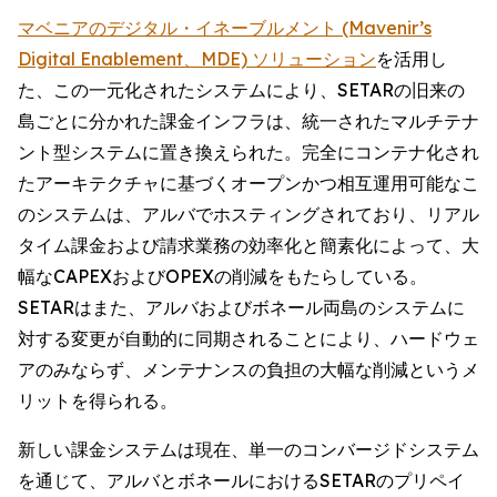
マベニアのデジタル・イネーブルメント (Mavenir’s
Digital Enablement、MDE) ソリューション
を活用し
た、この一元化されたシステムにより、SETARの旧来の
島ごとに分かれた課金インフラは、統一されたマルチテナ
ント型システムに置き換えられた。完全にコンテナ化され
たアーキテクチャに基づくオープンかつ相互運用可能なこ
のシステムは、アルバでホスティングされており、リアル
タイム課金および請求業務の効率化と簡素化によって、大
幅なCAPEXおよびOPEXの削減をもたらしている。
SETARはまた、アルバおよびボネール両島のシステムに
対する変更が自動的に同期されることにより、ハードウェ
アのみならず、メンテナンスの負担の大幅な削減というメ
リットを得られる。
新しい課金システムは現在、単一のコンバージドシステム
を通じて、アルバとボネールにおけるSETARのプリペイ