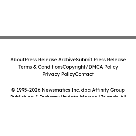
About
Press Release Archive
Submit Press Release
Terms & Conditions
Copyright/DMCA Policy
Privacy Policy
Contact
© 1995-2026 Newsmatics Inc. dba Affinity Group
Publishing & Industry Update Marshall Islands. All
Rights Reserved.
Cookie Settings / Your Privacy Choices