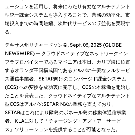
ューションを活用し、将来にわたり有効なマルチテナント
型統一課金システムを導入することで、業務の効率化、市
場投入までの時間短縮、次世代サービスの収益化を実現す
る。
テキサス州リチャードソン発, Sept. 03, 2025 (GLOBE
NEWSWIRE) -- クラウドネイティブなネットワークイン
フラプロバイダーであるマベニアは本日、カリブ海に位置
するオランダ王国構成国であるアルバの主要なフルサービ
ス通信事業者、SETAR向けのコンバージド課金システム
(CCS) への変換を成功裏に完了し、CCSの本稼働を開始し
たことを発表した。クラウドネイティブなマルチテナント
型CCSはアルバのSETAR N.V.の業務を支えており、
SETARはこれにより隣島のボネール島の移動体通信事業
者、KLAに対して「チャージング・アズ・ア・サービ
ス」ソリューションを提供することが可能となった。