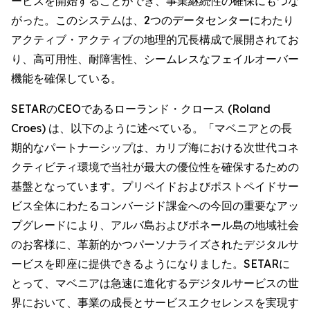
ービスを開始することができ、事業継続性の確保にもつな
がった。このシステムは、2つのデータセンターにわたり
アクティブ・アクティブの地理的冗長構成で展開されてお
り、高可用性、耐障害性、シームレスなフェイルオーバー
機能を確保している。
SETARのCEOであるローランド・クロース (Roland
Croes) は、以下のように述べている。「マベニアとの長
期的なパートナーシップは、カリブ海における次世代コネ
クティビティ環境で当社が最大の優位性を確保するための
基盤となっています。プリペイドおよびポストペイドサー
ビス全体にわたるコンバージド課金への今回の重要なアッ
プグレードにより、アルバ島およびボネール島の地域社会
のお客様に、革新的かつパーソナライズされたデジタルサ
ービスを即座に提供できるようになりました。SETARに
とって、マベニアは急速に進化するデジタルサービスの世
界において、事業の成長とサービスエクセレンスを実現す