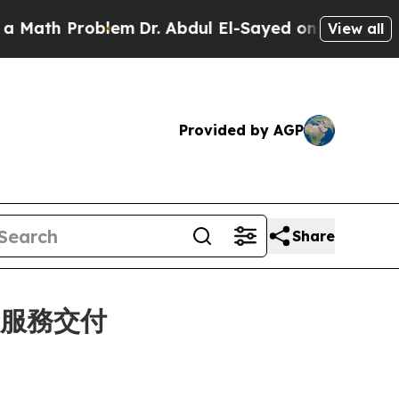
ath Problem
Dr. Abdul El-Sayed on Historic Michig
View all
Provided by AGP
Share
E 服務交付