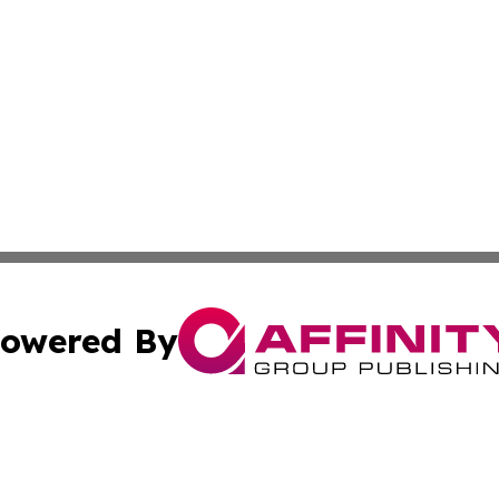
owered By
ubmit Press Release
Terms & Conditions
Copyright/DMCA
dba Affinity Group Publishing & Industry Update Marshall 