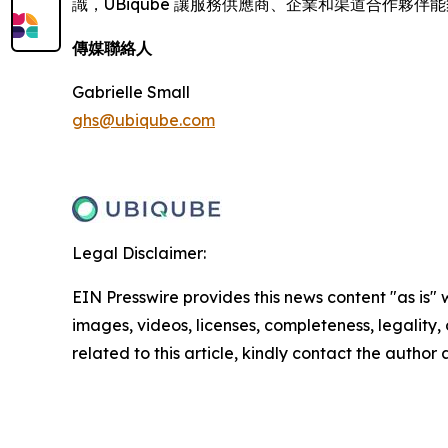
識，UBiqube 讓服務供應商、企業和渠道合作夥
傳媒聯絡人
Gabrielle Small
ghs@ubiqube.com
Legal Disclaimer:
EIN Presswire provides this news content "as is" 
images, videos, licenses, completeness, legality, o
related to this article, kindly contact the author