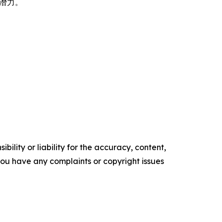
新潛力。
ility or liability for the accuracy, content,
f you have any complaints or copyright issues