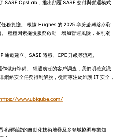
發佈了 SASE OpsLab，推出顛覆 SASE 交付與營運模式
務負擔。 根據 Hughes 的
2025 年安全網絡存取
難題。 種種因素拖慢服務啟動，增加營運風險，並削弱
P 通道建立、SASE 遷移、CPE 升級等流程。
規模化運作做好準備。 經過廣泛的客戶調查，我們明確意識
程師從非網絡安全任務得到解脫，從而專注於維護 IT 安全，
https://www.ubiqube.com/
。 憑著經驗證的自動化技術堆疊及多領域協調專業知