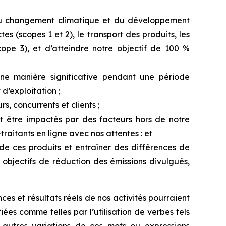
u
changement climatique
et
du
développement
ctes
(scopes 1 et 2), le transport des produits, les
ope 3), et d’atteindre notre objectif de 100 %
e manière significative
pendant une période
 d’exploitation ;
s, concurrents et clients ;
t
être
impactés par
des
facteurs
hors
de
notre
raitants en ligne avec nos attentes : et
es de ces produits et entraîner des différences de
bjectifs de réduction des émissions divulgués,
ces et résultats réels de nos activités pourraient
fiées
comme
telles
par
l’utilisation
de
verbes
tels