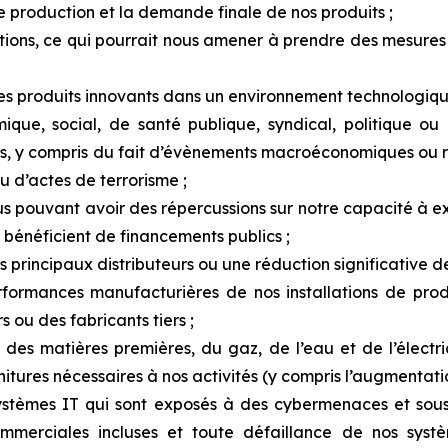
e
production
et
la
demande finale de nos produits ;
ctions, ce qui pourrait nous amener à prendre des mesures
es produits innovants dans un environnement technologiqu
ique,
social,
de
santé
publique,
syndical,
politique
ou
s,
y
compris
du
fait
d’évènements macroéconomiques ou régi
 d’actes de terrorisme ;
s pouvant avoir des répercussions sur notre
capacité
à ex
bénéficient de financements publics ;
s principaux distributeurs ou une réduction significative de
erformances manufacturières de nos installations de pro
 ou des fabricants tiers ;
, des matières premières, du gaz, de l’eau et de l’électr
nitures nécessaires à nos activités (y compris l’augmentation
ystèmes IT qui sont exposés à des cybermenaces et sous-t
commerciales incluses et toute défaillance de nos syst