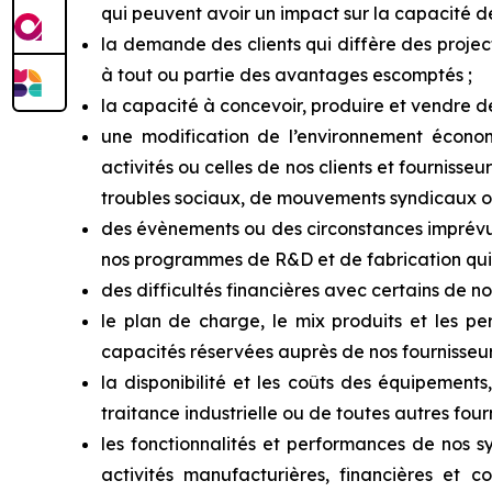
qui
peuvent
avoir
un
impact
sur
la
capacité
d
la demande des clients qui diffère des proje
à tout ou partie des avantages escomptés ;
la capacité à concevoir, produire et vendre d
une
modification
de
l’environnement
économ
activités
ou
celles
de
nos
clients
et
fournisseur
troubles sociaux, de mouvements syndicaux ou
des évènements ou
des circonstances imprévu
nos programmes de R&D et de fabrication qui 
des difficultés financières avec certains de no
le plan de charge, le mix produits et les p
capacités réservées auprès de nos fournisseurs
la disponibilité et les coûts des équipements
traitance industrielle ou de toutes autres four
les fonctionnalités et performances de nos s
activités manufacturières, financières et 