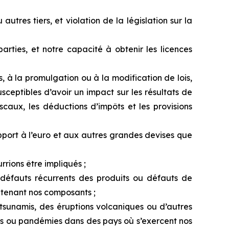
u
autres tiers, et violation de la législation sur la
parties, et notre capacité à obtenir les licences
, à la promulgation ou à la modification de lois,
usceptibles
d’avoir
un
impact
sur
les
résultats
de
scaux, les déductions d’impôts et les provisions
pport à l’euro et aux autres grandes devises que
rions être impliqués ;
 défauts récurrents
des
produits
ou défauts
de
ntenant nos composants ;
tsunamis, des
éruptions
volcaniques
ou
d’autres
ies ou pandémies dans des pays où s’exercent nos