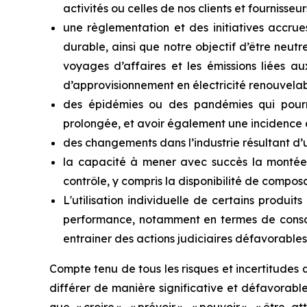
activités ou celles de nos clients et fournisseurs
une
règlementation
et
des
initiatives
accrue
durable,
ainsi
que
notre
objectif
d’être neutre
voyages d’affaires et les émissions liées a
d’approvisionnement en électricité renouvelable
des épidémies ou des pandémies qui pourra
prolongée,
et avoir également
une incidence
des changements dans l’industrie résultant d’un
la
capacité
à
mener
avec
succès
la
monté
contrôle,
y
compris
la
disponibilité
de
composa
L'utilisation individuelle de certains produit
performance, notamment en termes de consomm
entrainer des actions judiciaires défavorabl
Compte tenu de tous les risques et incertitudes q
différer de manière significative et défavorable