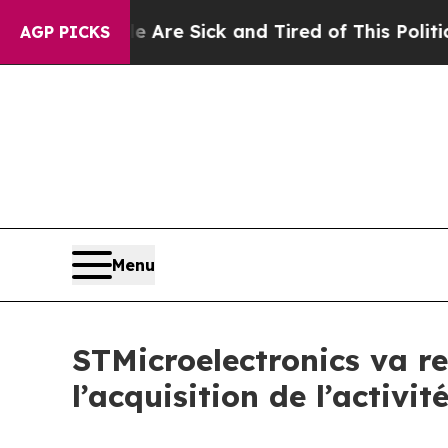
le Are Sick and Tired of This Politics of Hatred”
AGP PICKS
Menu
STMicroelectronics va re
l’acquisition de l’activ