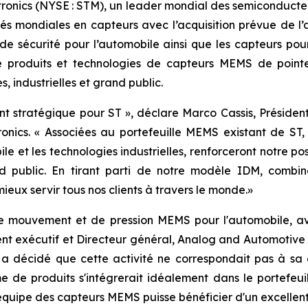
ectronics (NYSE : STM), un leader mondial des semiconduct
ités mondiales en capteurs avec l’acquisition prévue de
e sécurité pour l’automobile ainsi que les capteurs pour l
 de produits et technologies de capteurs MEMS de point
 industrielles et grand public.
nt stratégique pour ST »,
déclare Marco Cassis, Présiden
onics.
« Associées au portefeuille MEMS existant de ST, 
e et les technologies industrielles, renforceront notre pos
and public. En tirant parti de notre modèle IDM, comb
eux servir tous nos clients à travers le monde.
»
e mouvement et de pression MEMS pour l'automobile, ave
dent exécutif et Directeur général, Analog and Automoti
se a décidé que cette activité ne correspondait pas à sa
 produits s'intégrerait idéalement dans le portefeuille,
'équipe des capteurs MEMS puisse bénéficier
d'un excellen