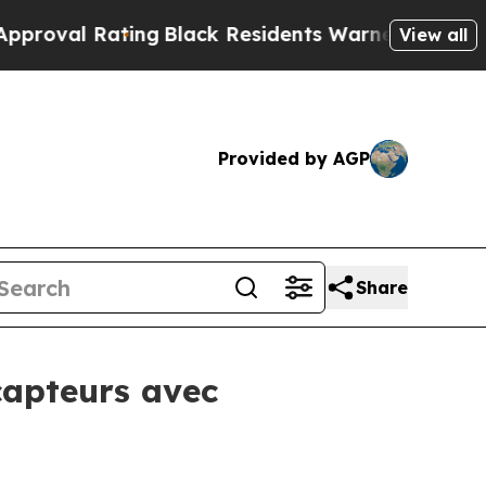
ing
Black Residents Warned of Abusive Cops for Y
View all
Provided by AGP
Share
capteurs avec