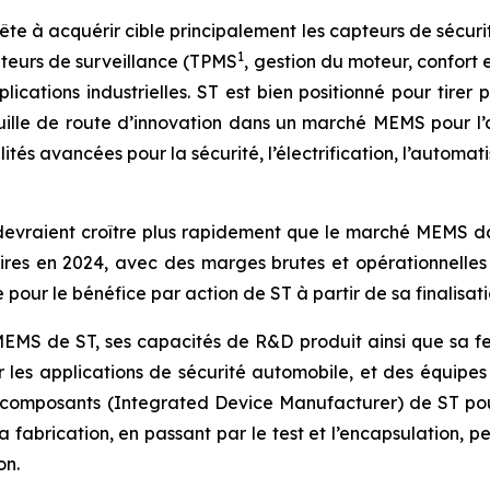
e à acquérir cible principalement les capteurs de sécurité 
1
pteurs de surveillance (TPMS
, gestion du moteur, confort
cations industrielles. ST est bien positionné pour tirer pa
uille de route d’innovation dans un marché MEMS pour l’
és avancées pour la sécurité, l’électrification, l’automati
devraient croître plus rapidement que le marché MEMS da
faires en 2024, avec des marges brutes et opérationnelles 
 pour le bénéfice par action de ST à partir de sa finalisati
MEMS de ST, ses capacités de R&D produit ainsi que sa feui
 les applications de sécurité automobile, et des équipes
e composants (Integrated Device Manufacturer) de ST po
abrication, en passant par le test et l’encapsulation, pe
on.