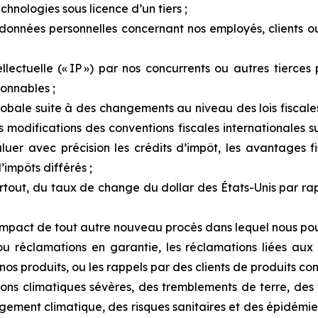
chnologies sous licence d’un tiers ;
données
personnelles
concernant
nos
employés,
clients
o
llectuelle (« IP ») par nos concurrents ou autres tierces 
sonnables ;
lobale suite à des changements au niveau des lois fiscales
s modifications des conventions
fiscales
internationales
s
uer avec précision les crédits d’impôt, les avantages fi
d’impôts différés ;
urtout, du taux de change du dollar des États-Unis par ra
’impact de tout autre nouveau procès dans lequel nous pour
s ou réclamations en garantie, les réclamations liées aux
nos
produits,
ou les
rappels par des clients de produits co
ions
climatiques
sévères,
des
tremblements
de
terre,
des
gement
climatique,
des risques sanitaires et des épidém