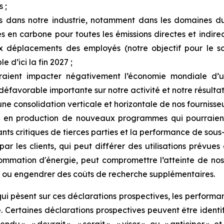
 ;
s
dans
notre
industrie,
notamment
dans
les
domaines
d
s en carbone pour toutes les émissions directes et indire
ux déplacements des employés (notre objectif pour le sc
 d’ici la fin 2027 ;
ient impacter négativement l’économie mondiale d’un
 défavorable
importante
sur
notre activité et notre résultat
e consolidation verticale et horizontale de nos fournisseur
e
en
production
de
nouveaux
programmes
qui
pourraien
nts
critiques
de
tierces
parties
et
la performance de sous-t
s par les clients, qui peut différer des utilisations prévu
ation d'énergie, peut compromettre l’atteinte de nos o
es ou engendrer des coûts de recherche supplémentaires.
ui pèsent sur ces déclarations prospectives, les performan
. Certaines déclarations prospectives
peuvent
être
identi